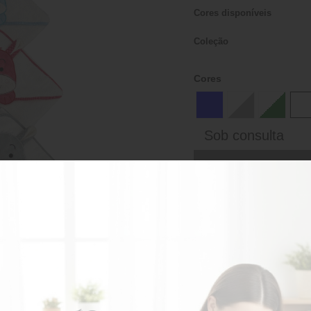
Cores disponíveis
Coleção
Cores
Sob consulta
AD