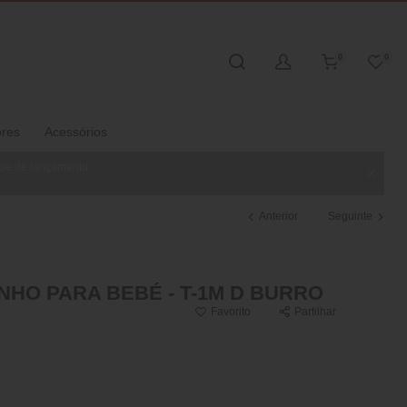
0
0
ores
Acessórios
ase de lançamento.
Anterior
Seguinte
NHO PARA BEBÉ - T-1M D BURRO
Favorito
Partilhar