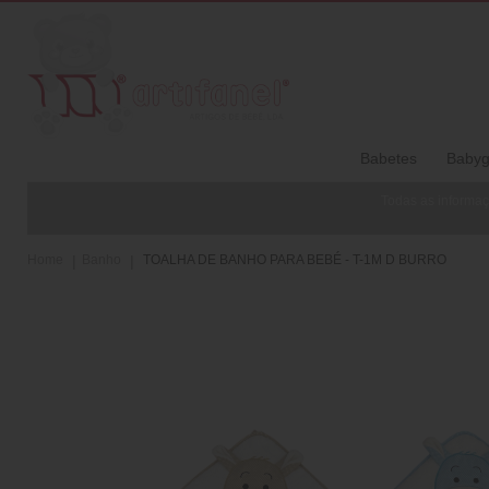
Babetes
Babyg
Todas as informaç
Home
Banho
TOALHA DE BANHO PARA BEBÉ - T-1M D BURRO