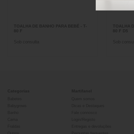
TOALHA DE BANHO PARA BEBÉ - T-
TOALHA D
80 F
80 F D5
Sob consulta
Sob consul
Categorias
Martifanel
Babetes
Quem somos
Babygrows
Dicas e Destaques
Banho
Fale connosco
Cama
Login/Registo
Fraldas
Entregas e devoluções
Outros
Perguntas frequentes