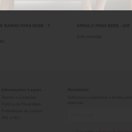
E BANHO PARA BEBÉ - T-
ARRULO PARA BEBÉ - 208
Sob consulta
ta
Informações Legais
Newsletter
Termos e Condições
Subscreva a newsletter e receba prime
especiais
Política de Privacidade
Preferências de cookies
RAL e RLL
Li e aceito a
Política de Privaci