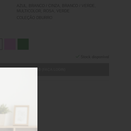
AZUL, BRANCO / CINZA, BRANCO / VERDE,
MULTICOLOR, ROSA, VERDE
COLEÇÃO DBURRO
Stock disponível
ICIONAR AO CARRINHO (FAÇA LOGIN)