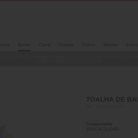
rows
Banho
Cama
Fraldas
Outros
Mantas
Interi
ões dos produtos devem ser confirmadas, uma vez que o website ainda está em f
COMPRA MINIMA NO VALOR DE 250€
TOALHA DE BA
Ref.:
T-1M D BURRO
Composição
100% ALGODÃO