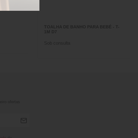
TOALHA DE BANHO PARA BEBÉ - T-
1M D7
Sob consulta
iro ofertas
dade
da