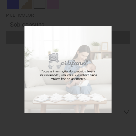
MULTICOLOR
Sob consulta
ADICIONAR AO CARRINHO (FAÇA LOGIN)
Stock disponível
Também poderá gostar