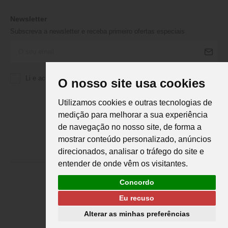
Newsletter
Subscreva a newsletter e receba primeiro ofertas especiais
Li e aceito a
Política de Privacidade
da Martifanel
O nosso site usa cookies
Utilizamos cookies e outras tecnologias de
medição para melhorar a sua experiência
de navegação no nosso site, de forma a
mostrar conteúdo personalizado, anúncios
direcionados, analisar o tráfego do site e
entender de onde vêm os visitantes.
Concordo
Eu recuso
Martifanel © 2026. Todos os direitos reservados.
Desenvolvimento
DS
Alterar as minhas preferências