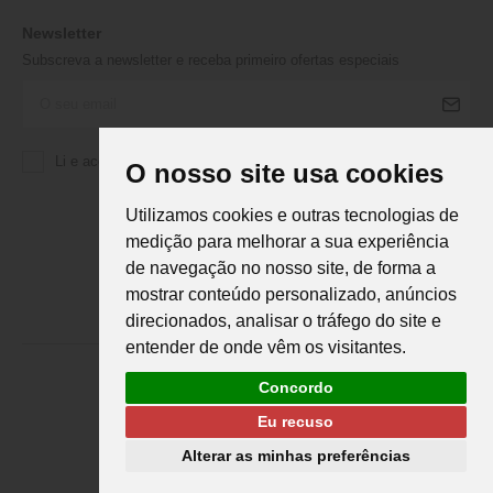
Newsletter
Subscreva a newsletter e receba primeiro ofertas especiais
Li e aceito a
Política de Privacidade
da Martifanel
O nosso site usa cookies
Utilizamos cookies e outras tecnologias de
medição para melhorar a sua experiência
de navegação no nosso site, de forma a
mostrar conteúdo personalizado, anúncios
direcionados, analisar o tráfego do site e
entender de onde vêm os visitantes.
Concordo
Eu recuso
Martifanel © 2026. Todos os direitos reservados.
Desenvolvimento
DS
Alterar as minhas preferências