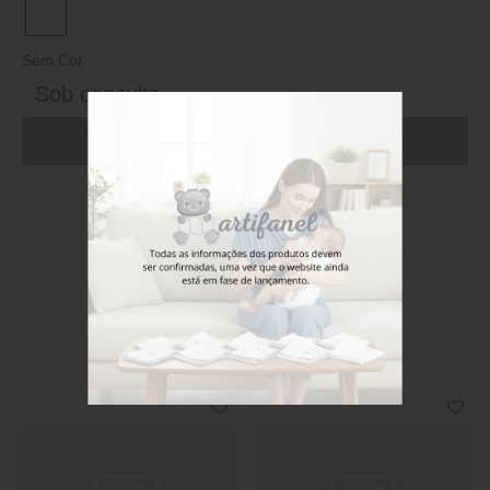
Sem Cor
Sob consulta
ADICIONAR AO CARRINHO (FAÇA LOGIN)
Stock disponível
Também poderá gostar