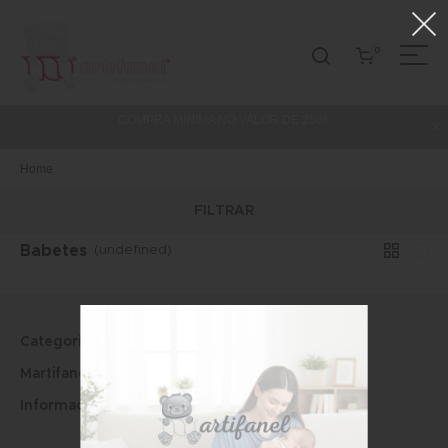
0
COMPRA MINIMA NO VALOR DE 250€
Home
FILTRAR
Babetes
(undefined)
Categorias
Martifanel
Informações Legais