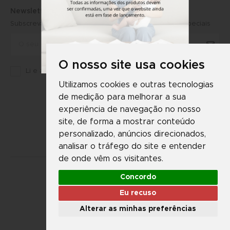
Newsletter
Subscreva a newsletter e receba primeiro ofertas especiais
O nosso site usa cookies
Li e aceito a
Política de Privacidade
da Martifanel
Utilizamos cookies e outras tecnologias
de medição para melhorar a sua
experiência de navegação no nosso
site, de forma a mostrar conteúdo
personalizado, anúncios direcionados,
analisar o tráfego do site e entender
de onde vêm os visitantes.
Concordo
Eu recuso
Martifanel © 2026. Todos os direitos reservados.
Desenvolvimento
DS
Alterar as minhas preferências