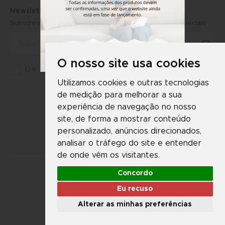
Newsletter
Subscreva a newsletter e receba primeiro ofertas especiais
O nosso site usa cookies
Li e aceito a
Política de Privacidade
da Martifanel
Utilizamos cookies e outras tecnologias
de medição para melhorar a sua
experiência de navegação no nosso
site, de forma a mostrar conteúdo
personalizado, anúncios direcionados,
analisar o tráfego do site e entender
de onde vêm os visitantes.
Concordo
Eu recuso
Martifanel © 2026. Todos os direitos reservados.
Desenvolvimento
DS
Alterar as minhas preferências