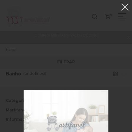
0
COMPRA MINIMA NO VALOR DE 250€
Home
FILTRAR
Banho
(undefined)
Categorias
Martifanel
Informações Legais