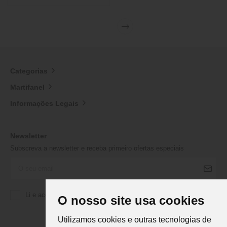
Categorias
Martifanel
Informações Legais
Newsletter
Subscreva a newsletter e receba primeiro ofertas especiais
Li e aceito a
Política de Privacidade
da Martifanel
O nosso site usa cookies
Utilizamos cookies e outras tecnologias de