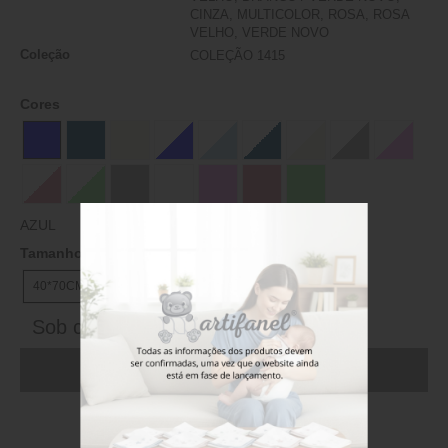
CINZA, MULTICOLOR, ROSA, ROSA
VELHO, VERDE NOVO
Coleção
COLEÇÃO 1415
Cores
AZUL
Tamanhos
40*70CM
Sob consulta
ADICIONAR AO CARRINHO (FAÇA LOGIN)
Stock disponível