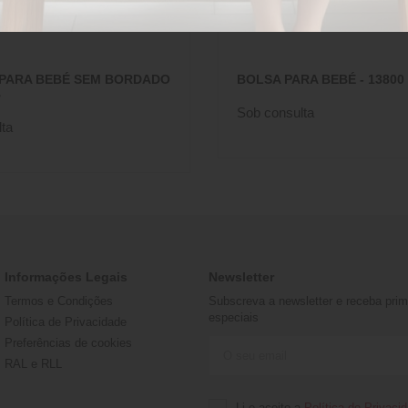
 PARA BEBÉ SEM BORDADO
BOLSA PARA BEBÉ - 13800 
B
Sob consulta
ta
Informações Legais
Newsletter
Termos e Condições
Subscreva a newsletter e receba prime
especiais
Política de Privacidade
Preferências de cookies
RAL e RLL
Li e aceito a
Política de Privaci