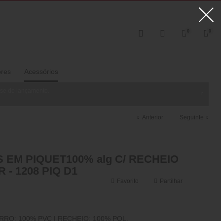
0
0
ores
Acessórios
ase de lançamento.
Anterior
Seguinte
EM PIQUET100% alg C/ RECHEIO
 - 1208 PIQ D1
Favorito
Partilhar
RRO: 100% PVC | RECHEIO: 100% POL.