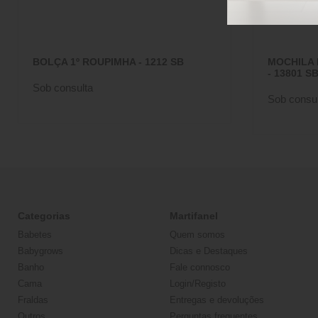
BOLÇA 1º ROUPIMHA - 1212 SB
MOCHILA
- 13801 S
Sob consulta
Sob consul
Categorias
Martifanel
Babetes
Quem somos
Babygrows
Dicas e Destaques
Banho
Fale connosco
Cama
Login/Registo
Fraldas
Entregas e devoluções
Outros
Perguntas frequentes