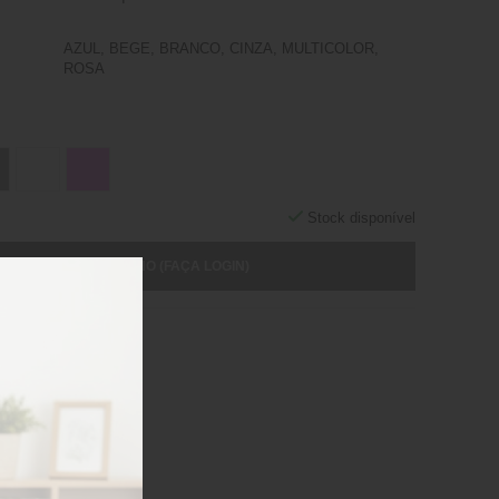
AZUL, BEGE, BRANCO, CINZA, MULTICOLOR,
ROSA
Stock disponível
ICIONAR AO CARRINHO (FAÇA LOGIN)