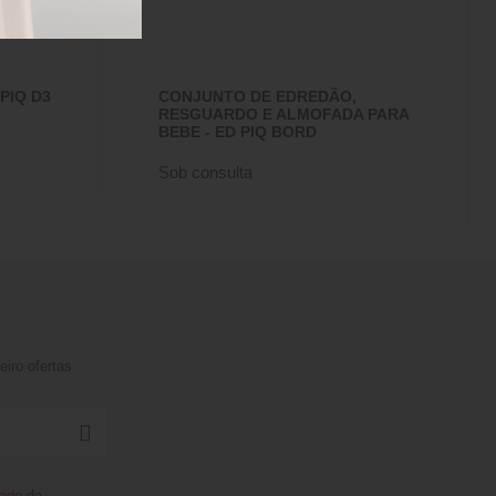
PIQ D3
CONJUNTO DE EDREDÃO,
RESGUARDO E ALMOFADA PARA
BEBE - ED PIQ BORD
Sob consulta
iro ofertas
dade
da