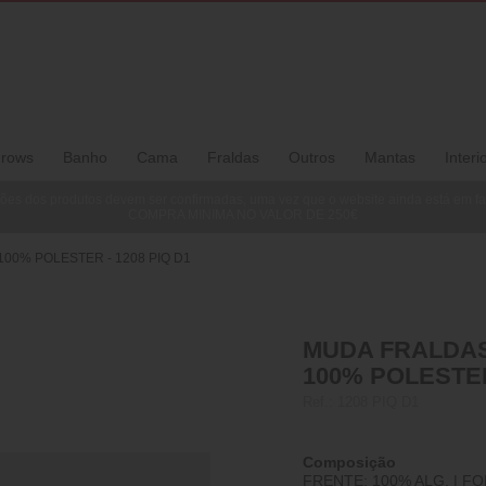
rows
Banho
Cama
Fraldas
Outros
Mantas
Interi
ões dos produtos devem ser confirmadas, uma vez que o website ainda está em f
COMPRA MINIMA NO VALOR DE 250€
00% POLESTER - 1208 PIQ D1
MUDA FRALDAS 
100% POLESTER
Ref.:
1208 PIQ D1
Composição
FRENTE: 100% ALG. | FO