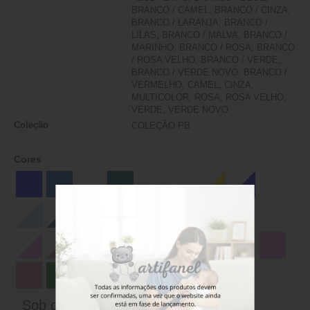
BRANCO / CAMEL, BRANCO / CINZA,
BRANCO / LARANJA, BRANCO /
LILAS, BRANCO / MALVA, BRANCO /
MARINHO, BRANCO / ROSA, BRANCO
/ ROSA VELHO, BRANCO / VERDE,
BRANCO / VERDE NOVO, BRANCO /
VERMELHO, CAMEL, CINZA,
MULTICOLOR, ROSA, ROSA VELHO,
VERDE, VERDE NOVO
Coleção
COLEÇÃO PB
Cores
Sob consulta