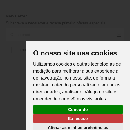
Newsletter
Subscreva a newsletter e receba primeiro ofertas especiais
Li e aceito a
Política de Privacidade
da Martifanel
O nosso site usa cookies
Utilizamos cookies e outras tecnologias de
medição para melhorar a sua experiência
de navegação no nosso site, de forma a
mostrar conteúdo personalizado, anúncios
direcionados, analisar o tráfego do site e
entender de onde vêm os visitantes.
Concordo
Eu recuso
Martifanel © 2026. Todos os direitos reservados.
Desenvolvimento
DS
Alterar as minhas preferências