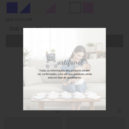
MULTICOLOR
Sob consulta
ADICIONAR AO CARRINHO (FAÇA LOGIN)
Stock disponível
Também poderá gostar