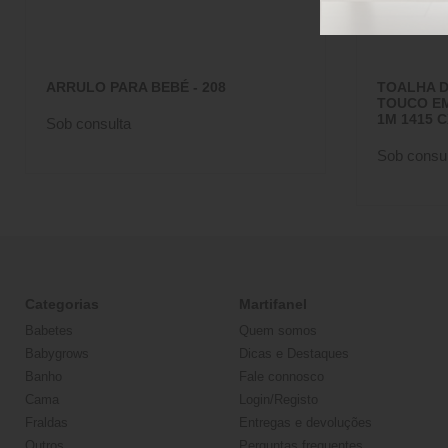
ARRULO PARA BEBÉ - 208
TOALHA D
TOUCO EM
1M 1415 
Sob consulta
Sob consul
Categorias
Martifanel
Babetes
Quem somos
Babygrows
Dicas e Destaques
Banho
Fale connosco
Cama
Login/Registo
Fraldas
Entregas e devoluções
Outros
Perguntas frequentes