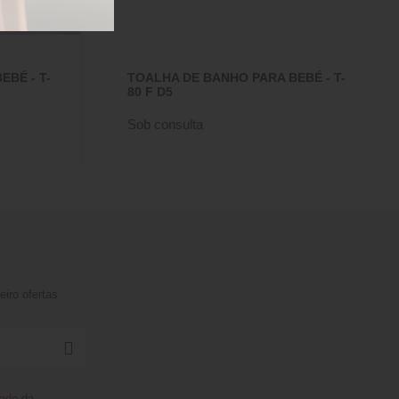
BÉ - T-
TOALHA DE BANHO PARA BEBÉ - T-
80 F D5
Sob consulta
iro ofertas
dade
da