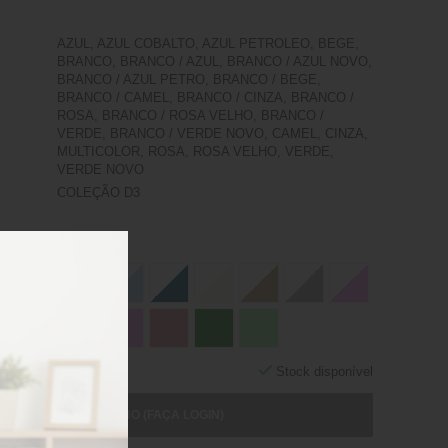
AZUL, AZUL COBALTO, AZUL PETROLEO, BEGE,
BRANCO, BRANCO / AZUL, BRANCO / AZUL NOVO,
BRANCO / AZUL PETRO, BRANCO / BEGE,
BRANCO / CAMEL, BRANCO / CINZA, BRANCO /
ROSA, BRANCO / ROSA VELHO, BRANCO /
VERDE, BRANCO / VERDE NOVO, CAMEL, CINZA,
MULTICOLOR, ROSA, ROSA VELHO, VERDE,
VERDE NOVO
COLEÇÃO D3
Stock disponível
ICIONAR AO CARRINHO (FAÇA LOGIN)