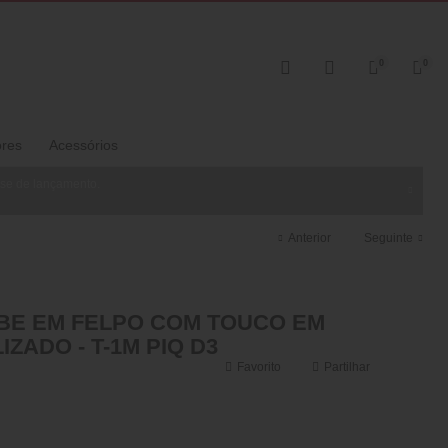
0
0
ores
Acessórios
ase de lançamento.
Anterior
Seguinte
BE EM FELPO COM TOUCO EM
IZADO - T-1M PIQ D3
Favorito
Partilhar