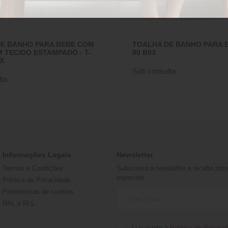
E BANHO PARA BEBE COM
TOALHA DE BANHO PARA BE
 TECIDO ESTAMPADO - T-
80 B03
CX
Sob consulta
ta
Informações Legais
Newsletter
Termos e Condições
Subscreva a newsletter e receba prime
especiais
Política de Privacidade
Preferências de cookies
RAL e RLL
Li e aceito a
Política de Privaci