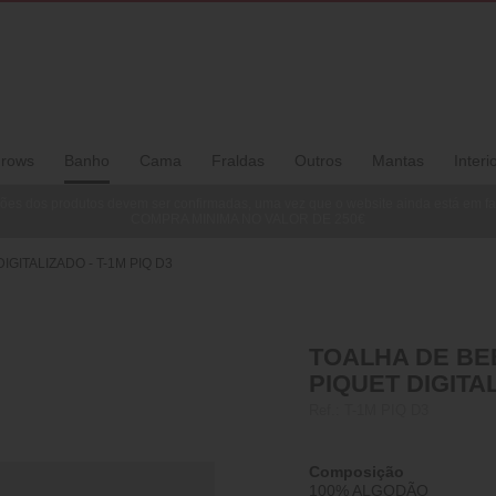
rows
Banho
Cama
Fraldas
Outros
Mantas
Interi
ões dos produtos devem ser confirmadas, uma vez que o website ainda está em f
COMPRA MINIMA NO VALOR DE 250€
GITALIZADO - T-1M PIQ D3
TOALHA DE BE
PIQUET DIGITAL
Ref.:
T-1M PIQ D3
Composição
100% ALGODÃO