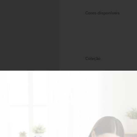
Cores disponíveis
Coleção
Cores
Sob consulta
AD