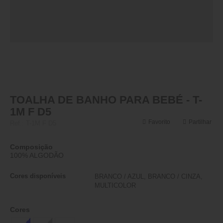
TOALHA DE BANHO PARA BEBÉ - T-
1M F D5
Favorito
Partilhar
Ref.:
T-1M F D5
Composição
100% ALGODÃO
Cores disponíveis
BRANCO / AZUL, BRANCO / CINZA,
MULTICOLOR
Cores