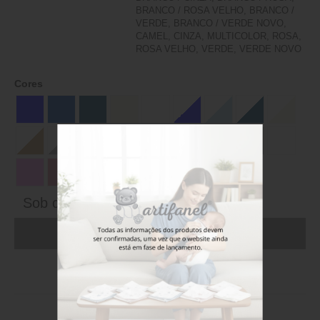
BRANCO / ROSA VELHO, BRANCO /
VERDE, BRANCO / VERDE NOVO,
CAMEL, CINZA, MULTICOLOR, ROSA,
ROSA VELHO, VERDE, VERDE NOVO
Cores
Sob consulta
ADICIONAR AO CARRINHO (FAÇA LOGIN)
Stock disponível