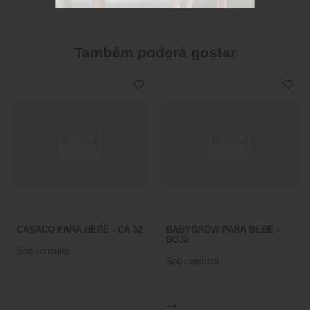
Também poderá gostar
CASACO PARA BEBÉ - CA 52
BABYGROW PARA BEBE -
BG32
Sob consulta
Sob consulta