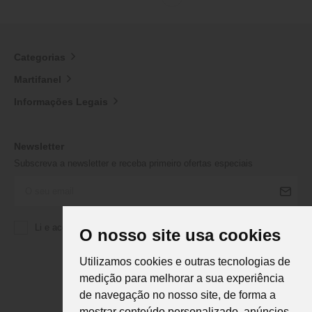
Categorias
Martifanel
Informações Legais
Newsletter
Subscreva a newsletter e receba primeiro ofertas especiais
Li e aceito a
Política de Privacidade
da Martifanel
O nosso site usa cookies
Utilizamos cookies e outras tecnologias de
medição para melhorar a sua experiência
de navegação no nosso site, de forma a
mostrar conteúdo personalizado, anúncios