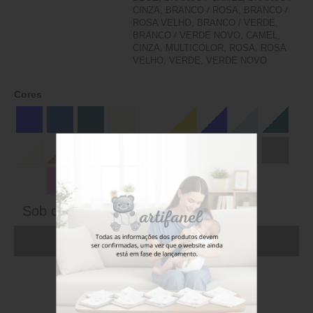
CINZA, BRANCO / ROSA, BRANCO /
ROSA VELHO, BRANCO / VERDE,
BRANCO / VERDE NOVO, CAMEL,
CINZA, MULTICOLOR, ROSA, ROSA
VELHO, VERDE, VERDE NOVO
Cores
Sob consulta
ADICIONAR AO CARRINHO (FAÇA LOGIN)
Stock disponível