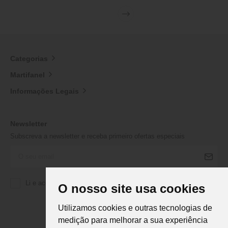
Categorias
Martifanel
Informações Legais
Newsletter
Subscreva a newsletter e receba primeiro ofertas especiais
Li e aceito a
Política de Privacidade
da Martifanel
O nosso site usa cookies
Utilizamos cookies e outras tecnologias de
medição para melhorar a sua experiência