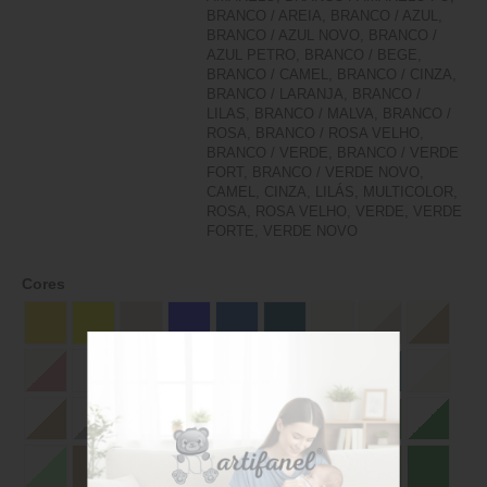
BRANCO / AREIA, BRANCO / AZUL,
BRANCO / AZUL NOVO, BRANCO /
AZUL PETRO, BRANCO / BEGE,
BRANCO / CAMEL, BRANCO / CINZA,
BRANCO / LARANJA, BRANCO /
LILAS, BRANCO / MALVA, BRANCO /
ROSA, BRANCO / ROSA VELHO,
BRANCO / VERDE, BRANCO / VERDE
FORT, BRANCO / VERDE NOVO,
CAMEL, CINZA, LILÁS, MULTICOLOR,
ROSA, ROSA VELHO, VERDE, VERDE
FORTE, VERDE NOVO
Cores