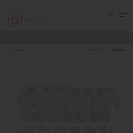
0
Todas as informações dos produtos devem ser confirmadas, uma vez que o
COMPRA MINIMA NO VALOR DE 250€
website ainda está em fase de lançamento.
Interiores
Anterior
Seguinte