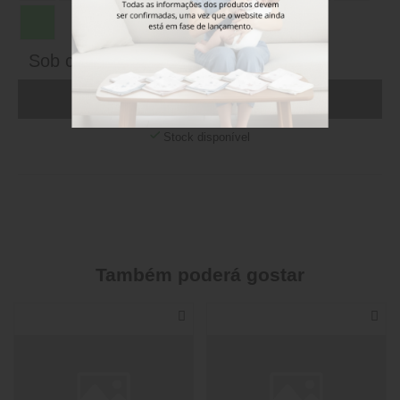
Sob consulta
ADICIONAR AO CARRINHO (FAÇA LOGIN)
Stock disponível
Também poderá gostar