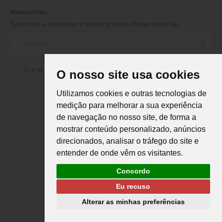
Newsletter
Subscreva a newsletter e receba primeiro ofertas especiais
Li e aceito a
Política de Privacidade
da Martifanel
O nosso site usa cookies
Utilizamos cookies e outras tecnologias de
medição para melhorar a sua experiência
de navegação no nosso site, de forma a
mostrar conteúdo personalizado, anúncios
direcionados, analisar o tráfego do site e
entender de onde vêm os visitantes.
Concordo
Eu recuso
Martifanel © 2026. Todos os direitos reservados.
Desenvolvimento
DS
Alterar as minhas preferências