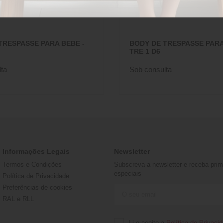
TRESPASSE PARA BEBE -
BODY DE TRESPASSE PARA
TRE 1 D6
ta
Sob consulta
Informações Legais
Newsletter
Termos e Condições
Subscreva a newsletter e receba prime
especiais
Política de Privacidade
Preferências de cookies
RAL e RLL
Li e aceito a
Política de Privaci