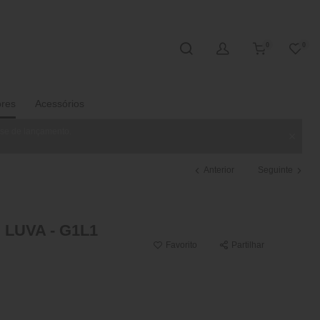
0
0
ores
Acessórios
ase de lançamento.
Anterior
Seguinte
LUVA - G1L1
Favorito
Partilhar