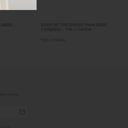
 BEBE -
BODY DE TRESPASSE PARA BEBE
CARDADO - TRE 1 CARDA
Sob consulta
iro ofertas
dade
da