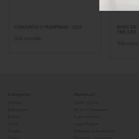
CONJUNTO 1º ROUPINHA - 1213
BODY DE 
TRE 1 D2
Sob consulta
Sob consul
Categorias
Martifanel
Babetes
Quem somos
Babygrows
Dicas e Destaques
Banho
Fale connosco
Cama
Login/Registo
Fraldas
Entregas e devoluções
Outros
Perguntas frequentes