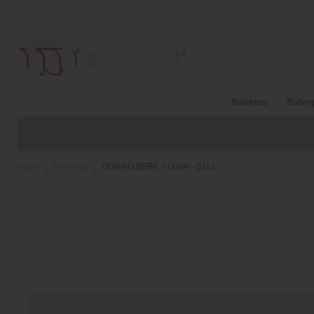
Babetes
Babyg
Todas as informaç
Home
Interiores
GORRO BEBE + LUVA - G1L1