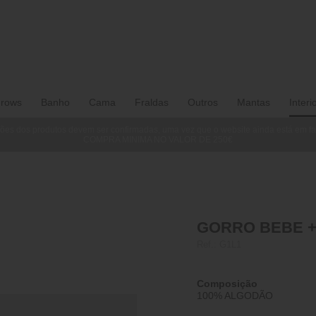
rows
Banho
Cama
Fraldas
Outros
Mantas
Interi
ões dos produtos devem ser confirmadas, uma vez que o website ainda está em f
COMPRA MINIMA NO VALOR DE 250€
GORRO BEBE + 
Ref.:
G1L1
Composição
100% ALGODÃO