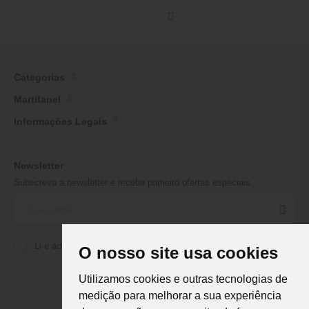
Categorias
Martifanel
Informações Legais
Newsletter
Subscreva a newsletter e receba primeiro ofertas especiais
Li e aceito a
Política de Privacidade
da Martifanel
O nosso site usa cookies
Utilizamos cookies e outras tecnologias de
medição para melhorar a sua experiência