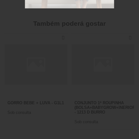
Também poderá gostar
GORRO BEBE + LUVA - G1L1
CONJUNTO 1ª ROUPINHA
(BOLSA+BABYGROW+INERIORE
- 1213 D BURRO
Sob consulta
Sob consulta