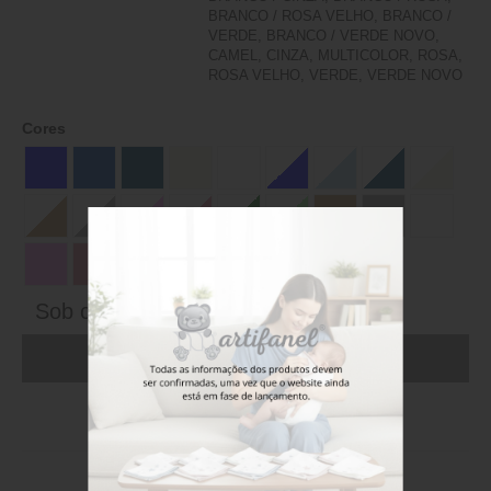
BRANCO / ROSA VELHO, BRANCO /
VERDE, BRANCO / VERDE NOVO,
CAMEL, CINZA, MULTICOLOR, ROSA,
ROSA VELHO, VERDE, VERDE NOVO
Cores
Sob consulta
ADICIONAR AO CARRINHO (FAÇA LOGIN)
Stock disponível