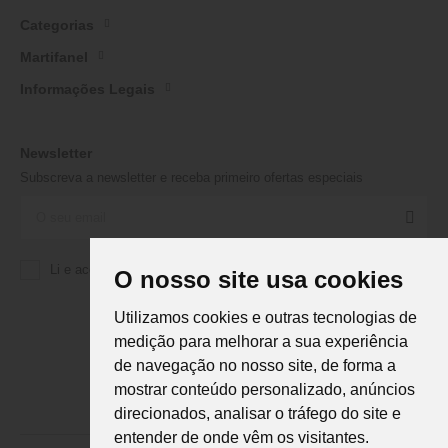
Categorias
Martifanel
Informações Legais
Newsletter
Subscreva a newsletter e receba primeiro ofertas especiais
Li e aceito a
Política de Privacidade
da Martifanel
O nosso site usa cookies
Utilizamos cookies e outras tecnologias de
medição para melhorar a sua experiência
de navegação no nosso site, de forma a
mostrar conteúdo personalizado, anúncios
direcionados, analisar o tráfego do site e
entender de onde vêm os visitantes.