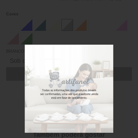
Cores
BRANCO / CINZA
Sob consulta
ADICIONAR AO CARRINHO (FAÇA LOGIN)
Stock disponível
Também poderá gostar