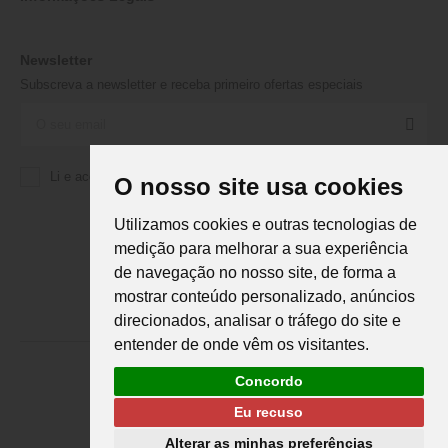
Newsletter
Subscreva a newsletter e receba primeiro ofertas especiais
Li e aceito a
Política de Privacidade
da Martifanel
O nosso site usa cookies
Utilizamos cookies e outras tecnologias de
medição para melhorar a sua experiência
de navegação no nosso site, de forma a
mostrar conteúdo personalizado, anúncios
direcionados, analisar o tráfego do site e
entender de onde vêm os visitantes.
Concordo
Eu recuso
Martifanel © 2026. Todos os direitos reservados.
Desenvolvimento
DS
Alterar as minhas preferências