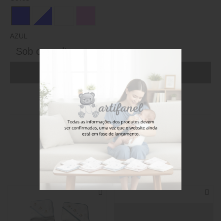
AZUL
Sob consulta
ADICIONAR AO CARRINHO (FAÇA LOGIN)
Stock disponível
Também poderá gostar