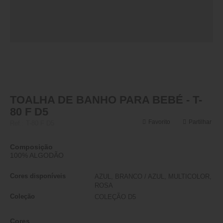
TOALHA DE BANHO PARA BEBÉ - T-
80 F D5
Favorito
Partilhar
Ref.:
T-80 F D5
Composição
100% ALGODÃO
Cores disponíveis
AZUL, BRANCO / AZUL, MULTICOLOR,
ROSA
Coleção
COLEÇÃO D5
Cores