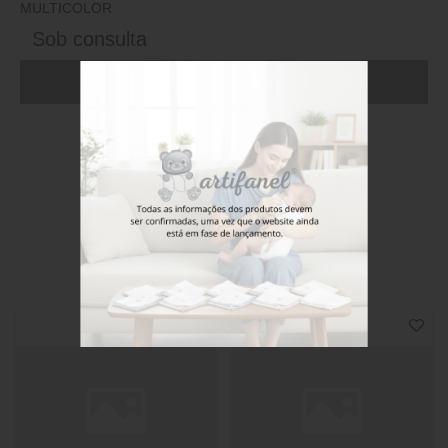
MULTICOLOR
Sob consulta
ADICIONAR AO CARRINHO (FAÇA LOGIN)
Stock disponível
Também poderá gostar