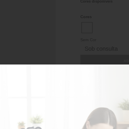
Cores disponíveis
Cores
Sem Cor
Sob consulta
AD