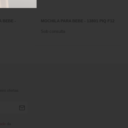
 BEBE -
MOCHILA PARA BEBE - 13801 PIQ F12
Sob consulta
iro ofertas
dade
da