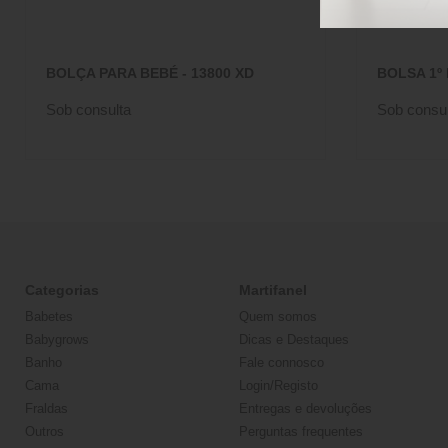
BOLÇA PARA BEBÉ - 13800 XD
BOLSA 1º 
Sob consulta
Sob consul
Categorias
Martifanel
Babetes
Quem somos
Babygrows
Dicas e Destaques
Banho
Fale connosco
Cama
Login/Registo
Fraldas
Entregas e devoluções
Outros
Perguntas frequentes