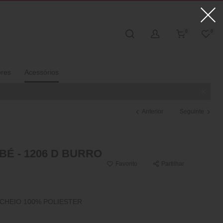
0
0
ores
Acessórios
Anterior
Seguinte
É - 1206 D BURRO
Favorito
Partilhar
CHEIO 100% POLIESTER