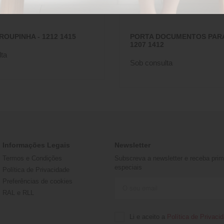
ROUPINHA - 1212 1415
PORTA DOCUMENTOS PARA
1207 1412
ta
Sob consulta
Informações Legais
Newsletter
Termos e Condições
Subscreva a newsletter e receba prime
especiais
Política de Privacidade
Preferências de cookies
RAL e RLL
Li e aceito a
Política de Privaci