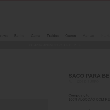
rows
Banho
Cama
Fraldas
Outros
Mantas
Interi
COMPRA MINIMA NO VALOR DE 250€
SACO PARA BEB
Ref.:
1206 D BURRO
Composição
100% ALGODÃO COM RE