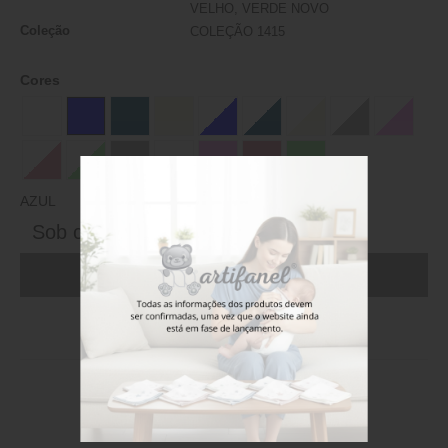
VELHO, VERDE NOVO
Coleção
COLEÇÃO 1415
Cores
AZUL
Sob consulta
ADICIONAR AO CARRINHO (FAÇA LOGIN)
Stock disponível