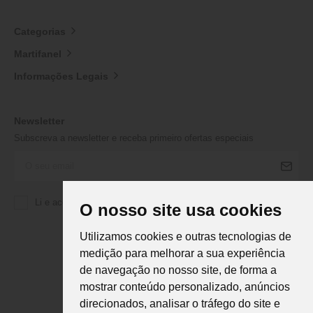
Categorias
Martifanel
Informações Legais
Newsletter
Subscreva a newsletter e receba primeiro ofertas especiais
Li e aceito a
Política de Privacidade
da Martifanel
O nosso site usa cookies
Utilizamos cookies e outras tecnologias de
medição para melhorar a sua experiência
de navegação no nosso site, de forma a
mostrar conteúdo personalizado, anúncios
direcionados, analisar o tráfego do site e