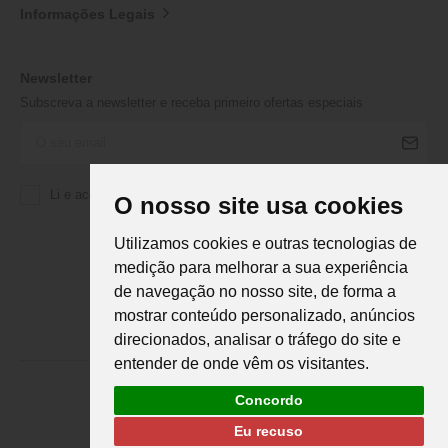
Informações Legais
Newsletter
Subscreva a newsletter e receba primeiro ofertas especiais
Li e aceito a
Política de Privacidade
da Martifanel
O nosso site usa cookies
Utilizamos cookies e outras tecnologias de
medição para melhorar a sua experiência
de navegação no nosso site, de forma a
mostrar conteúdo personalizado, anúncios
direcionados, analisar o tráfego do site e
entender de onde vêm os visitantes.
Concordo
Eu recuso
Martifanel © 2026. Todos os direitos reservados.
Desenvolvimento
DS