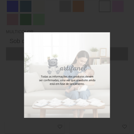
MULTICOLOR
Sob consulta
ADICIONAR AO CARRINHO (FAÇA LOGIN)
Stock disponível
Também poderá gostar