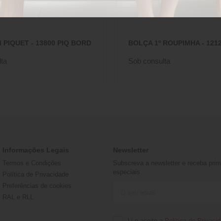
 PIQUET - 13800 PIQ BORD
BOLÇA 1º ROUPIMHA - 121
ta
Sob consulta
Informações Legais
Newsletter
Termos e Condições
Subscreva a newsletter e receba prime
especiais
Política de Privacidade
Preferências de cookies
RAL e RLL
Li e aceito a
Política de Privaci