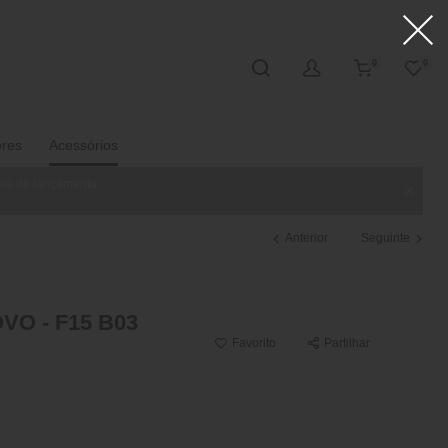
0
0
ores
Acessórios
ase de lançamento.
Anterior
Seguinte
VO - F15 B03
Favorito
Partilhar