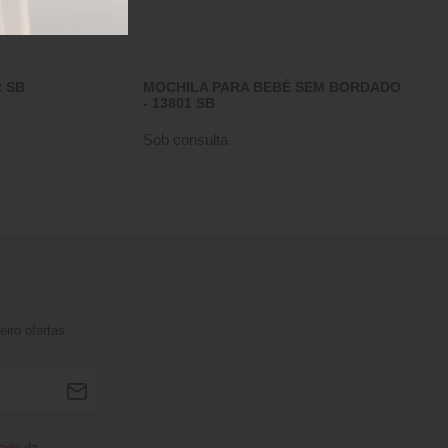
2 SB
MOCHILA PARA BEBÉ SEM BORDADO
- 13801 SB
Sob consulta
iro ofertas
dade
da