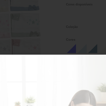
Cores disponíveis
Coleção
Cores
Sob consulta
AD