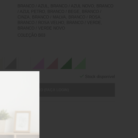
BRANCO / AZUL, BRANCO / AZUL NOVO, BRANCO
/ AZUL PETRO, BRANCO / BEGE, BRANCO /
CINZA, BRANCO / MALVA, BRANCO / ROSA,
BRANCO / ROSA VELHO, BRANCO / VERDE,
BRANCO / VERDE NOVO
COLEÇÃO B03
Stock disponível
ICIONAR AO CARRINHO (FAÇA LOGIN)