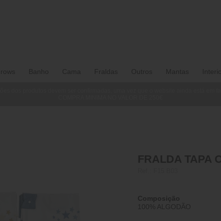
rows
Banho
Cama
Fraldas
Outros
Mantas
Interi
ões dos produtos devem ser confirmadas, uma vez que o website ainda está em f
COMPRA MINIMA NO VALOR DE 250€
FRALDA TAPA O
Ref.:
F15 B03
Composição
100% ALGODÃO