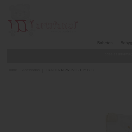
Babetes
Babyg
Todas as informaç
Home
Acessórios
FRALDA TAPA OVO - F15 B03