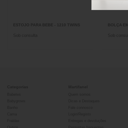
ESTOJO PARA BEBE - 1210 TWINS
BOLÇA EM
Sob consulta
Sob consul
Categorias
Martifanel
Babetes
Quem somos
Babygrows
Dicas e Destaques
Banho
Fale connosco
Cama
Login/Registo
Fraldas
Entregas e devoluções
Outros
Perguntas frequentes