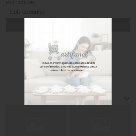
MULTICOLOR
Sob consulta
ADICIONAR AO CARRINHO (FAÇA LOGIN)
Stock disponível
Também poderá gostar