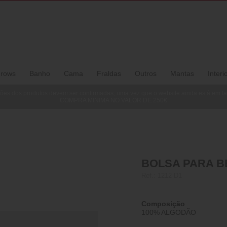
rows
Banho
Cama
Fraldas
Outros
Mantas
Interi
ões dos produtos devem ser confirmadas, uma vez que o website ainda está em f
COMPRA MINIMA NO VALOR DE 250€
BOLSA PARA BE
Ref.:
1212 D1
Composição
100% ALGODÃO