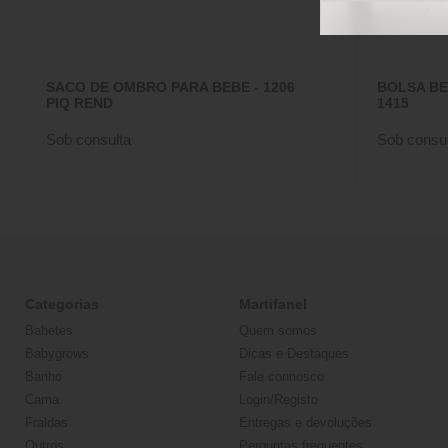
SACO DE OMBRO PARA BEBE - 1206
BOLSA BE
PIQ REND
1415
Sob consulta
Sob consul
Categorias
Martifanel
Babetes
Quem somos
Babygrows
Dicas e Destaques
Banho
Fale connosco
Cama
Login/Registo
Fraldas
Entregas e devoluções
Outros
Perguntas frequentes