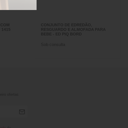
 COM
CONJUNTO DE EDREDÃO,
 1415
RESGUARDO E ALMOFADA PARA
BEBE - ED PIQ BORD
Sob consulta
iro ofertas
dade
da