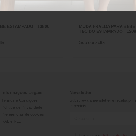
BE ESTAMPADO - 13800
MUDA FRALDA PARA BEBE
TECIDO ESTAMPADO - 1208
ta
Sob consulta
Informações Legais
Newsletter
Termos e Condições
Subscreva a newsletter e receba prime
especiais
Política de Privacidade
Preferências de cookies
RAL e RLL
Li e aceito a
Política de Privaci