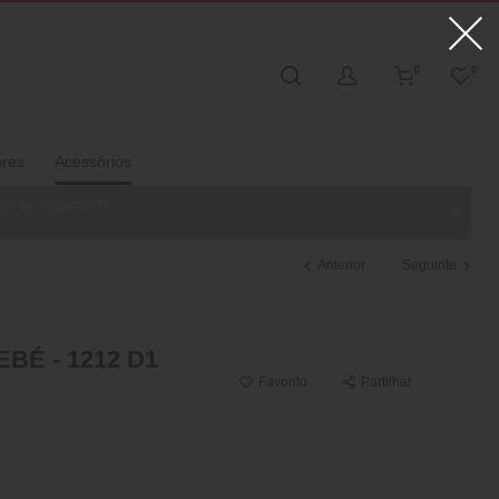
0
0
ores
Acessórios
ase de lançamento.
Anterior
Seguinte
BÉ - 1212 D1
Favorito
Partilhar