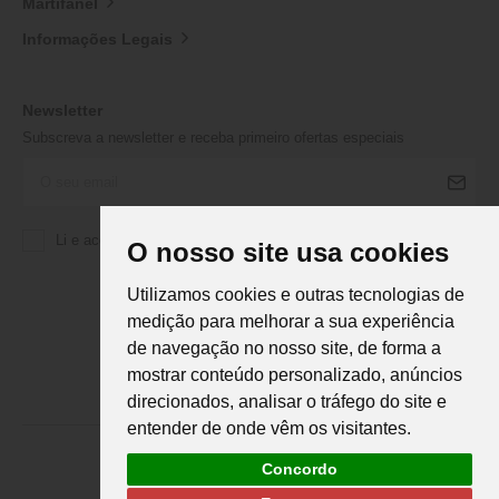
Martifanel
Informações Legais
Newsletter
Subscreva a newsletter e receba primeiro ofertas especiais
Li e aceito a
Política de Privacidade
da Martifanel
O nosso site usa cookies
Utilizamos cookies e outras tecnologias de
medição para melhorar a sua experiência
de navegação no nosso site, de forma a
mostrar conteúdo personalizado, anúncios
direcionados, analisar o tráfego do site e
entender de onde vêm os visitantes.
Concordo