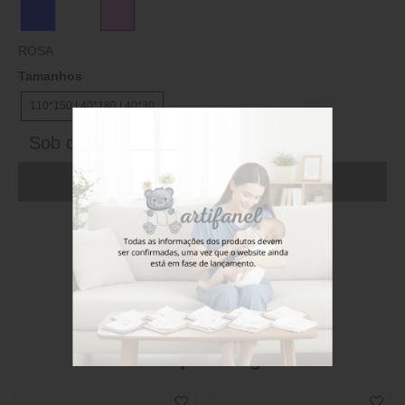
ROSA
Tamanhos
110*150 | 40*180 | 40*30
Sob consulta
ADICIONAR AO CARRINHO (FAÇA LOGIN)
Stock disponível
Também poderá gostar