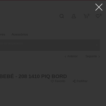
0
0
ores
Acessórios
ase de lançamento.
Anterior
Seguinte
EBÉ - 208 1410 PIQ BORD
Favorito
Partilhar