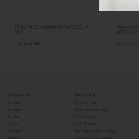
TOALHA DE BANHO PARA BEBÉ - T-
TOALHA D
80 T
DESENHO 
Sob consulta
Sob consul
Categorias
Martifanel
Babetes
Quem somos
Babygrows
Dicas e Destaques
Banho
Fale connosco
Cama
Login/Registo
Fraldas
Entregas e devoluções
Outros
Perguntas frequentes