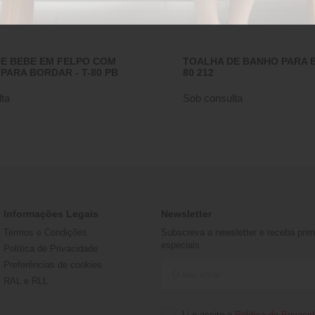
E BEBE EM FELPO COM
TOALHA DE BANHO PARA BE
PARA BORDAR - T-80 PB
80 212
ta
Sob consulta
Informações Legais
Newsletter
Termos e Condições
Subscreva a newsletter e receba prime
especiais
Política de Privacidade
Preferências de cookies
RAL e RLL
Li e aceito a
Política de Privaci