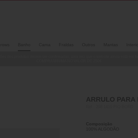
rows
Banho
Cama
Fraldas
Outros
Mantas
Interi
ões dos produtos devem ser confirmadas, uma vez que o website ainda está em f
COMPRA MINIMA NO VALOR DE 250€
ARRULO PARA B
Ref.:
208 1410 PIQ BORD
Composição
100% ALGODÃO