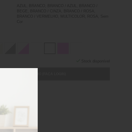
AZUL, BRANCO, BRANCO / AZUL, BRANCO /
BEGE, BRANCO / CINZA, BRANCO / ROSA,
BRANCO / VERMELHO, MULTICOLOR, ROSA, Sem
Cor
Stock disponível
ICIONAR AO CARRINHO (FAÇA LOGIN)