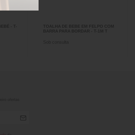
BÉ - T-
TOALHA DE BEBE EM FELPO COM
BARRA PARA BORDAR - T-1M T
Sob consulta
iro ofertas
dade
da