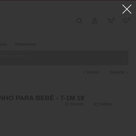
0
0
ores
Acessórios
ase de lançamento.
Anterior
Seguinte
HO PARA BEBÉ - T-1M 19
Favorito
Partilhar