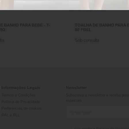
E BANHO PARA BEBÉ - T-
TOALHA DE BANHO PARA BE
RRO
80 FB01
ta
Sob consulta
Informações Legais
Newsletter
Termos e Condições
Subscreva a newsletter e receba prime
especiais
Política de Privacidade
Preferências de cookies
RAL e RLL
Li e aceito a
Política de Privaci