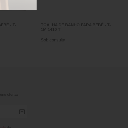
BÉ - T-
TOALHA DE BANHO PARA BEBÉ - T-
1M 1410 T
Sob consulta
iro ofertas
dade
da