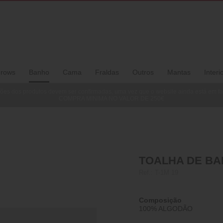
rows
Banho
Cama
Fraldas
Outros
Mantas
Interi
ões dos produtos devem ser confirmadas, uma vez que o website ainda está em f
COMPRA MINIMA NO VALOR DE 250€
TOALHA DE BAN
Ref.:
T-1M 19
Composição
100% ALGODÃO