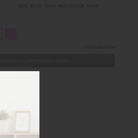
AZUL, BEGE, CINZA, MULTICOLOR, ROSA
Stock disponível
ICIONAR AO CARRINHO (FAÇA LOGIN)