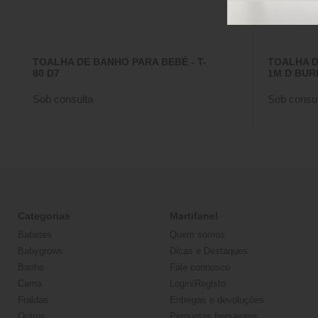
TOALHA DE BANHO PARA BEBÉ - T-
TOALHA D
80 D7
1M D BU
Sob consulta
Sob consul
Categorias
Martifanel
Babetes
Quem somos
Babygrows
Dicas e Destaques
Banho
Fale connosco
Cama
Login/Registo
Fraldas
Entregas e devoluções
Outros
Perguntas frequentes