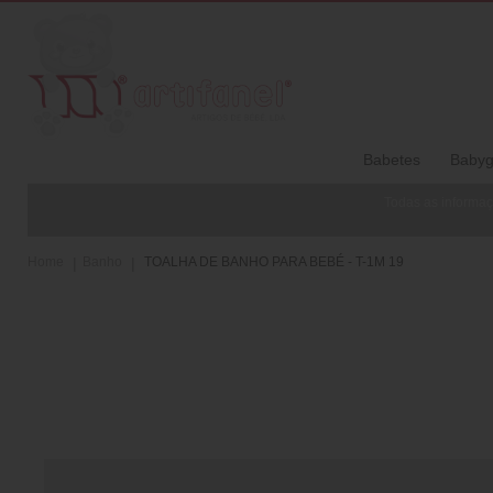
Babetes
Babyg
Todas as informaç
Home
Banho
TOALHA DE BANHO PARA BEBÉ - T-1M 19