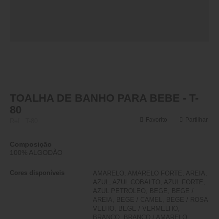
TOALHA DE BANHO PARA BEBE - T-
80
Favorito
Partilhar
Ref.:
T-80
Composição
100% ALGODÃO
Cores disponíveis
AMARELO, AMARELO FORTE, AREIA,
AZUL, AZUL COBALTO, AZUL FORTE,
AZUL PETROLEO, BEGE, BEGE /
AREIA, BEGE / CAMEL, BEGE / ROSA
VELHO, BEGE / VERMELHO,
BRANCO, BRANCO / AMARELO,