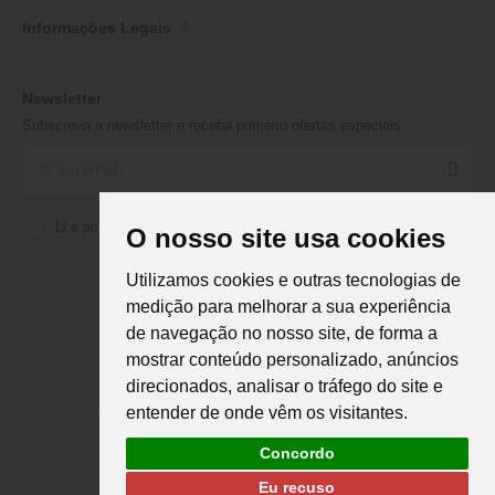
Informações Legais
Newsletter
Subscreva a newsletter e receba primeiro ofertas especiais
Li e aceito a
Política de Privacidade
da Martifanel
O nosso site usa cookies
Utilizamos cookies e outras tecnologias de
medição para melhorar a sua experiência
de navegação no nosso site, de forma a
mostrar conteúdo personalizado, anúncios
direcionados, analisar o tráfego do site e
entender de onde vêm os visitantes.
Concordo
Eu recuso
Martifanel © 2026. Todos os direitos reservados.