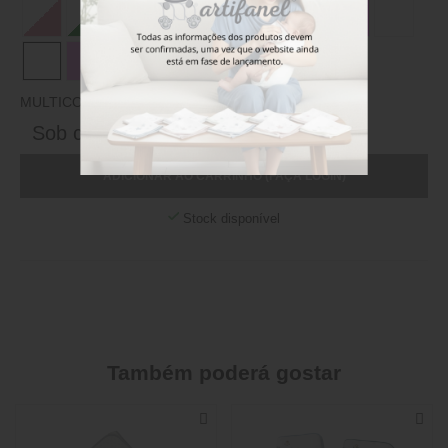
MULTICOLOR
Sob consulta
ADICIONAR AO CARRINHO (FAÇA LOGIN)
Stock disponível
Também poderá gostar