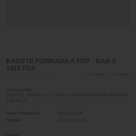
BABETE FORRADA A FDP - BAB 8
1415 FDP
Favorito
Partilhar
Ref.:
BAB 8 1415 FDP/6
Composição
FRENTE: 100% ALG. | FORRO: 43% POLIURETANO 43% ALG.
14% POLY
Cores disponíveis
MULTICOLOR
Coleção
COLEÇÃO 1415
Cores