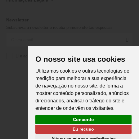
Informações Legais
Newsletter
Subscreva a newsletter e receba primeiro ofertas especiais
Li e aceito a
Política de Privacidade
da Martifanel
O nosso site usa cookies
Utilizamos cookies e outras tecnologias de
medição para melhorar a sua experiência
de navegação no nosso site, de forma a
mostrar conteúdo personalizado, anúncios
direcionados, analisar o tráfego do site e
entender de onde vêm os visitantes.
Concordo
Eu recuso
Martifanel © 2026. Todos os direitos reservados.
Desenvolvimento
DS
Alterar as minhas preferências