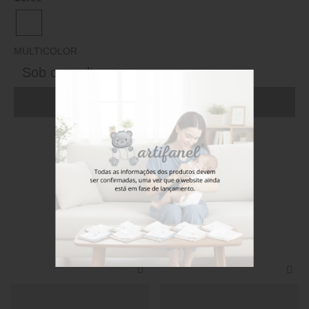
MULTICOLOR
Sob consulta
ADICIONAR AO CARRINHO (FAÇA LOGIN)
Stock disponível
Também poderá gostar