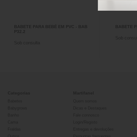
BABETE PARA BEBÉ EM PVC - BAB
BABETE P
P32.2
Sob consul
Sob consulta
Categorias
Martifanel
Babetes
Quem somos
Babygrows
Dicas e Destaques
Banho
Fale connosco
Cama
Login/Registo
Fraldas
Entregas e devoluções
Outros
Perguntas frequentes