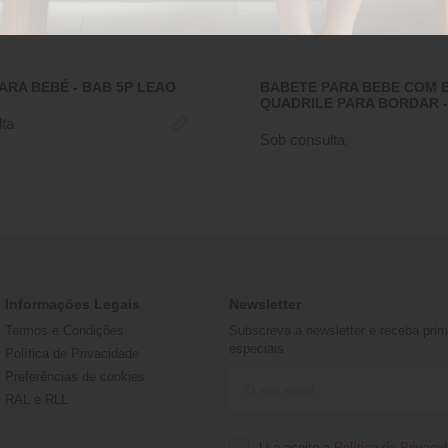
ARA BEBÉ - BAB 5P LEAO
BABETE PARA BEBE COM 
QUADRILE PARA BORDAR -
ta
Sob consulta
Informações Legais
Newsletter
Termos e Condições
Subscreva a newsletter e receba prime
especiais
Política de Privacidade
Preferências de cookies
RAL e RLL
Li e aceito a
Política de Privaci