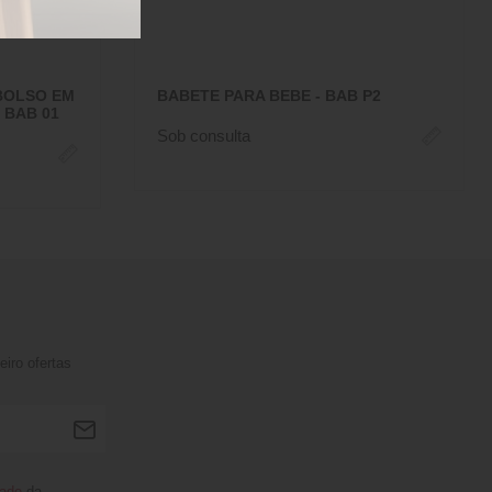
BOLSO EM
BABETE PARA BEBE - BAB P2
 BAB 01
Sob consulta
iro ofertas
dade
da