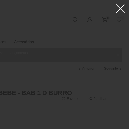
0
0
ores
Acessórios
ase de lançamento.
Anterior
Seguinte
BEBÉ - BAB 1 D BURRO
Favorito
Partilhar