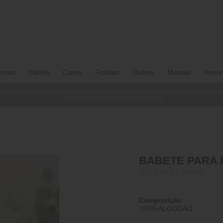
rows
Banho
Cama
Fraldas
Outros
Mantas
Interi
ões dos produtos devem ser confirmadas, uma vez que o website ainda está em f
COMPRA MINIMA NO VALOR DE 250€
BABETE PARA 
Ref.:
BAB 1 D BURRO
Composição
100% ALGODÃO