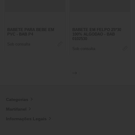
BABETE PARA BEBE EM
BABETE EM FELPO 25*30
PVC - BAB P4
100% ALGODAO - BAB
0102530
Sob consulta
Sob consulta
Categorias
Martifanel
Informações Legais