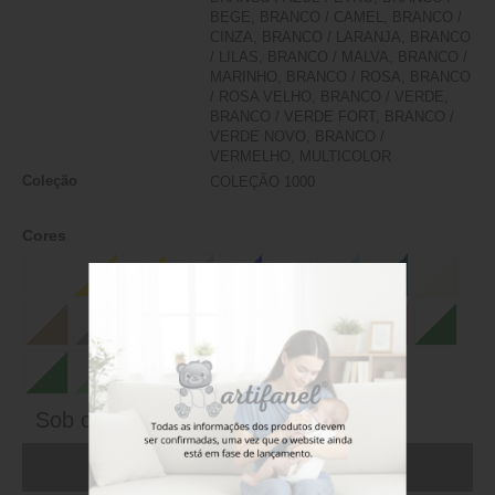
BEGE, BRANCO / CAMEL, BRANCO /
CINZA, BRANCO / LARANJA, BRANCO
/ LILAS, BRANCO / MALVA, BRANCO /
MARINHO, BRANCO / ROSA, BRANCO
/ ROSA VELHO, BRANCO / VERDE,
BRANCO / VERDE FORT, BRANCO /
VERDE NOVO, BRANCO /
VERMELHO, MULTICOLOR
Coleção
COLEÇÃO 1000
Cores
Sob consulta
ADICIONAR AO CARRINHO (FAÇA LOGIN)