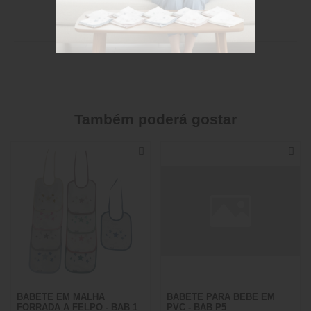
Stock disponível
Também poderá gostar
BABETE EM MALHA
BABETE PARA BEBE EM
FORRADA A FELPO - BAB 1
PVC - BAB P5