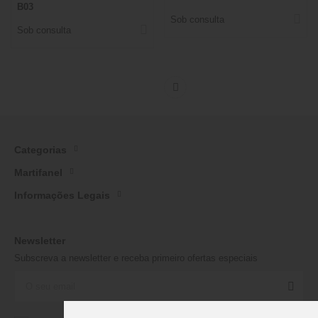
B03
Sob consulta
Sob consulta
Categorias
Martifanel
Informações Legais
Newsletter
Subscreva a newsletter e receba primeiro ofertas especiais