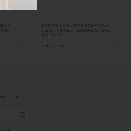
ADA A
BABETE EM FUSTAO FORRADA A
 PIQ
FELPO C/BOLÇO BORDADO - BAB
021 TWINS
Sob consulta
iro ofertas
dade
da