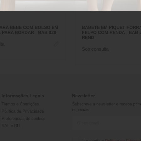
ARA BEBE COM BOLSO EM
BABETE EM PIQUET FORR
 PARA BORDAR - BAB 029
FELPO COM RENDA - BAB 5
REND
ta
Sob consulta
Informações Legais
Newsletter
Termos e Condições
Subscreva a newsletter e receba prime
especiais
Política de Privacidade
Preferências de cookies
RAL e RLL
Li e aceito a
Política de Privaci