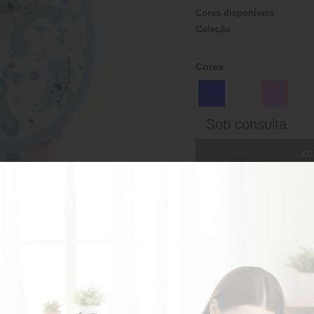
Cores disponíveis
Coleção
Cores
Sob consulta
AD