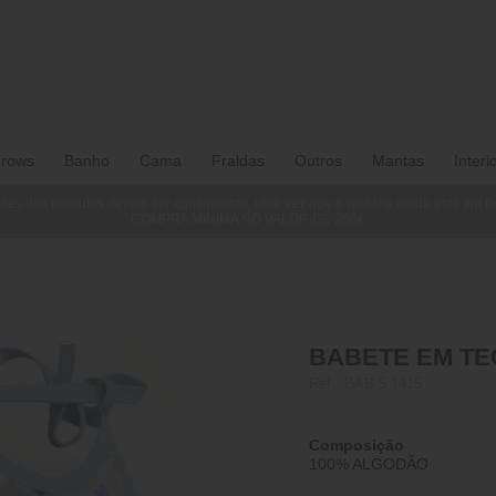
rows
Banho
Cama
Fraldas
Outros
Mantas
Interi
ões dos produtos devem ser confirmadas, uma vez que o website ainda está em f
COMPRA MINIMA NO VALOR DE 250€
BABETE EM TEC
Ref.:
BAB 5 1415
Composição
100% ALGODÃO