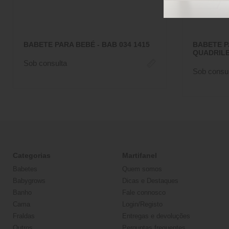
BABETE PARA BEBÉ - BAB 034 1415
BABETE P
QUADRILE
Sob consulta
Sob consul
Categorias
Martifanel
Babetes
Quem somos
Babygrows
Dicas e Destaques
Banho
Fale connosco
Cama
Login/Registo
Fraldas
Entregas e devoluções
Outros
Perguntas frequentes