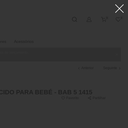
0
0
ores
Acessórios
ase de lançamento.
Anterior
Seguinte
IDO PARA BEBÉ - BAB 5 1415
Favorito
Partilhar