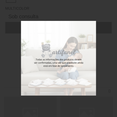
MULTICOLOR
Sob consulta
ADICIONAR AO CARRINHO (FAÇA LOGIN)
Stock disponível
Também poderá gostar