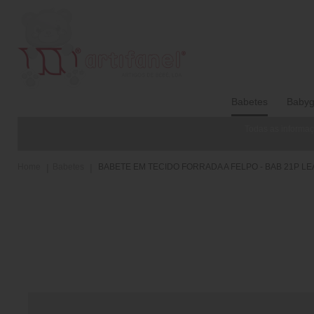
Babetes
Babyg
Todas as informaç
Home
Babetes
BABETE EM TECIDO FORRADA A FELPO - BAB 21P L