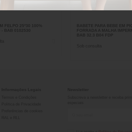
M FELPO 25*30 100%
BABETE PARA BEBE EM PI
- BAB 0102530
FORRADA A MALHA IMPER
BAB 32.3 B04 FDP
ta
Sob consulta
Informações Legais
Newsletter
Termos e Condições
Subscreva a newsletter e receba prime
especiais
Política de Privacidade
Preferências de cookies
RAL e RLL
Li e aceito a
Política de Privaci