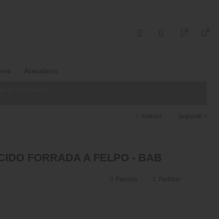
0
0
ores
Acessórios
ase de lançamento.
Anterior
Seguinte
CIDO FORRADA A FELPO - BAB
Favorito
Partilhar