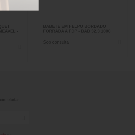
QUET
BABETE EM FELPO BORDADO
MEAVEL -
FORRADA A FDP - BAB 32.3 1000
Sob consulta
iro ofertas
dade
da