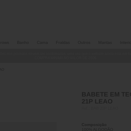
rows
Banho
Cama
Fraldas
Outros
Mantas
Interi
ões dos produtos devem ser confirmadas, uma vez que o website ainda está em f
COMPRA MINIMA NO VALOR DE 250€
EAO
BABETE EM TE
21P LEAO
Ref.:
BAB 21P LEAO
Composição
100% ALGODÃO