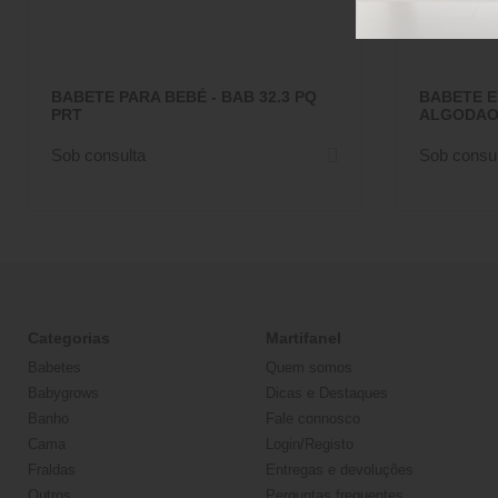
BABETE PARA BEBÉ - BAB 32.3 PQ
BABETE E
PRT
ALGODAO 
Sob consulta
Sob consul
Categorias
Martifanel
Babetes
Quem somos
Babygrows
Dicas e Destaques
Banho
Fale connosco
Cama
Login/Registo
Fraldas
Entregas e devoluções
Outros
Perguntas frequentes