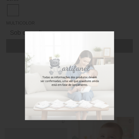
MULTICOLOR
Sob consulta
ADICIONAR AO CARRINHO (FAÇA LOGIN)
Stock disponível
Também poderá gostar