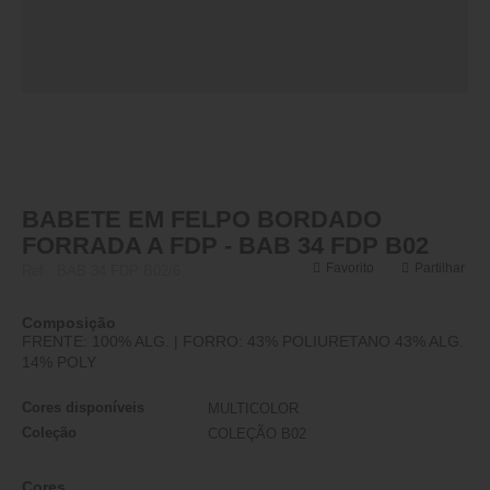
BABETE EM FELPO BORDADO
FORRADA A FDP - BAB 34 FDP B02
Favorito
Partilhar
Ref.:
BAB 34 FDP B02/6
Composição
FRENTE: 100% ALG. | FORRO: 43% POLIURETANO 43% ALG.
14% POLY
Cores disponíveis
MULTICOLOR
Coleção
COLEÇÃO B02
Cores