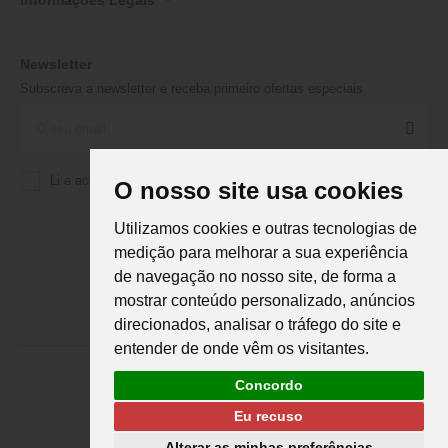
Informações Legais
Newsletter
Subscreva a newsletter e receba primeiro ofertas especiais
Li e aceito a
Política de Privacidade
da Martifanel
O nosso site usa cookies
Utilizamos cookies e outras tecnologias de
medição para melhorar a sua experiência
de navegação no nosso site, de forma a
mostrar conteúdo personalizado, anúncios
direcionados, analisar o tráfego do site e
entender de onde vêm os visitantes.
Concordo
Eu recuso
Martifanel © 2026. Todos os direitos reservados.
Desenvolvimento
DS
Alterar as minhas preferências