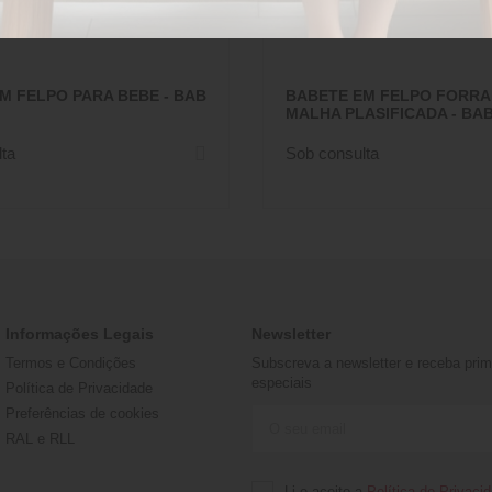
M FELPO PARA BEBE - BAB
BABETE EM FELPO FORRA
MALHA PLASIFICADA - BAB
ta
Sob consulta
Informações Legais
Newsletter
Termos e Condições
Subscreva a newsletter e receba prime
especiais
Política de Privacidade
Preferências de cookies
RAL e RLL
Li e aceito a
Política de Privaci