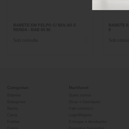
BABETE EM FELPO C/ BOLSO E
BABETE E
RENDA - BAB 05 BI
8
Sob consulta
Sob consul
Categorias
Martifanel
Babetes
Quem somos
Babygrows
Dicas e Destaques
Banho
Fale connosco
Cama
Login/Registo
Fraldas
Entregas e devoluções
Outros
Perguntas frequentes