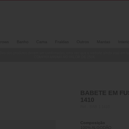
rows
Banho
Cama
Fraldas
Outros
Mantas
Interi
ões dos produtos devem ser confirmadas, uma vez que o website ainda está em f
COMPRA MINIMA NO VALOR DE 250€
BABETE EM FU
1410
Ref.:
BAB 1 1410
Composição
100% ALGODÃO