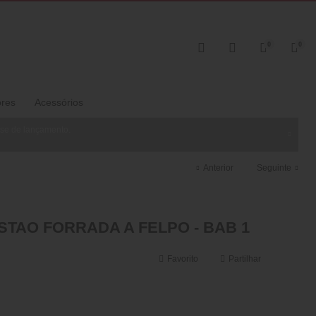
0
0
ores
Acessórios
ase de lançamento.
Anterior
Seguinte
STAO FORRADA A FELPO - BAB 1
Favorito
Partilhar