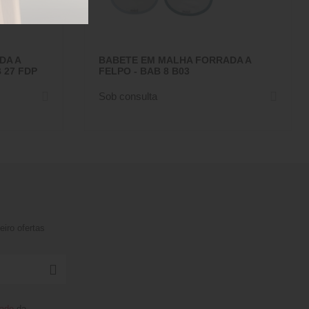
DA A
BABETE EM MALHA FORRADA A
 27 FDP
FELPO - BAB 8 B03
Sob consulta
iro ofertas
dade
da