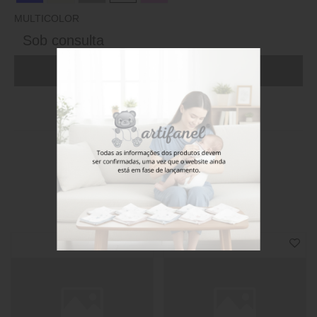
MULTICOLOR
Sob consulta
ADICIONAR AO CARRINHO (FAÇA LOGIN)
Stock disponível
Também poderá gostar