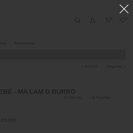
0
0
ores
Acessórios
Anterior
Seguinte
EBÉ - MA LAM D BURRO
Favorito
Partilhar
LIESTER