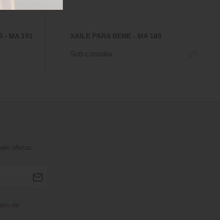
 - MA 191
XAILE PARA BEBE - MA 180
Sob consulta
iro ofertas
dade
da