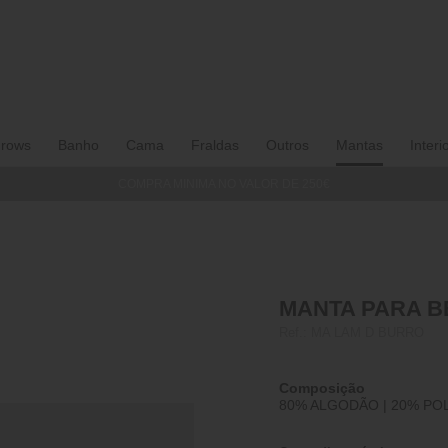
rows
Banho
Cama
Fraldas
Outros
Mantas
Interi
COMPRA MINIMA NO VALOR DE 250€
MANTA PARA B
Ref.:
MA LAM D BURRO
Composição
80% ALGODÃO | 20% PO