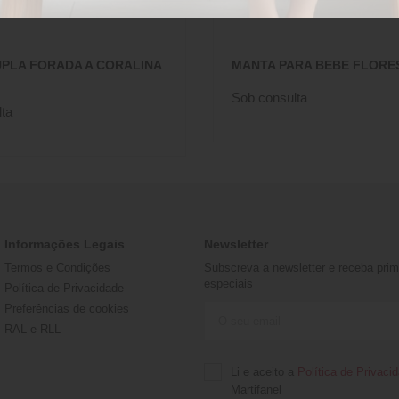
PLA FORADA A CORALINA
MANTA PARA BEBE FLORES
Sob consulta
ta
Informações Legais
Newsletter
Termos e Condições
Subscreva a newsletter e receba prime
especiais
Política de Privacidade
Preferências de cookies
RAL e RLL
Li e aceito a
Política de Privaci
Martifanel