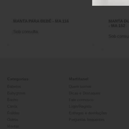
MANTA PARA BEBÉ - MA 116
MANTA DU
- MA 152
Sob consulta
Sob consul
Categorias
Martifanel
Babetes
Quem somos
Babygrows
Dicas e Destaques
Banho
Fale connosco
Cama
Login/Registo
Fraldas
Entregas e devoluções
Outros
Perguntas frequentes
Mantas