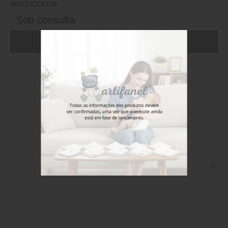
MULTICOLOR
Sob consulta
ADICIONAR AO CARRINHO (FAÇA LOGIN)
Stock disponível
Também poderá gostar