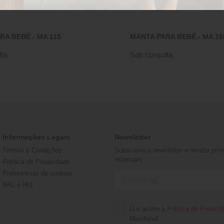
RA BEBÉ - MA 115
MANTA PARA BEBÉ - MA 16
ta
Sob consulta
Informações Legais
Newsletter
Termos e Condições
Subscreva a newsletter e receba prime
especiais
Política de Privacidade
Preferências de cookies
RAL e RLL
Li e aceito a
Política de Privaci
Martifanel