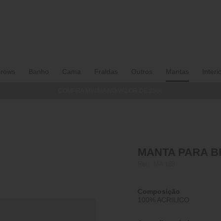
rows
Banho
Cama
Fraldas
Outros
Mantas
Interi
COMPRA MINIMA NO VALOR DE 250€
MANTA PARA BE
Ref.:
MA 163
Composição
100% ACRILICO