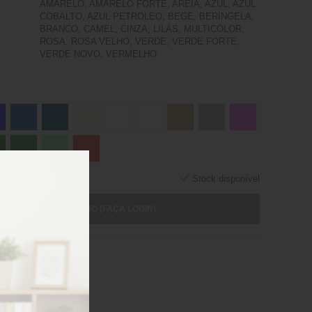
AMARELO, AMARELO FORTE, AREIA, AZUL, AZUL
COBALTO, AZUL PETROLEO, BEGE, BERINGELA,
BRANCO, CAMEL, CINZA, LILÁS, MULTICOLOR,
ROSA, ROSA VELHO, VERDE, VERDE FORTE,
VERDE NOVO, VERMELHO
Stock disponível
ICIONAR AO CARRINHO (FAÇA LOGIN)