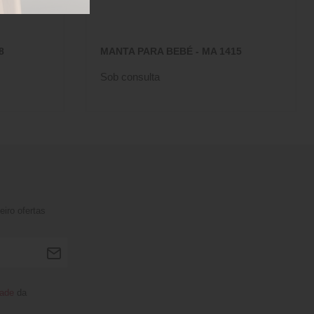
8
MANTA PARA BEBÉ - MA 1415
Sob consulta
iro ofertas
dade
da