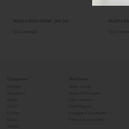
MANTA PARA BEBÉ - MA 182
MANTA PA
Sob consulta
Sob consul
Categorias
Martifanel
Babetes
Quem somos
Babygrows
Dicas e Destaques
Banho
Fale connosco
Cama
Login/Registo
Fraldas
Entregas e devoluções
Outros
Perguntas frequentes
Mantas