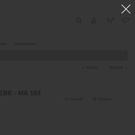
0
0
ores
Acessórios
Anterior
Seguinte
BE - MA 163
Favorito
Partilhar