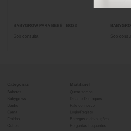
BABYGROW PARA BEBÉ - BG23
BABYGROW
Sob consulta
Sob consul
Categorias
Martifanel
Babetes
Quem somos
Babygrows
Dicas e Destaques
Banho
Fale connosco
Cama
Login/Registo
Fraldas
Entregas e devoluções
Outros
Perguntas frequentes