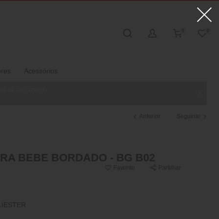
0
0
ores
Acessórios
ase de lançamento.
Anterior
Seguinte
A BEBE BORDADO - BG B02
Favorito
Partilhar
LIESTER