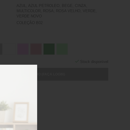
AZUL, AZUL PETROLEO, BEGE, CINZA,
MULTICOLOR, ROSA, ROSA VELHO, VERDE,
VERDE NOVO
COLEÇÃO B02
Stock disponível
ICIONAR AO CARRINHO (FAÇA LOGIN)