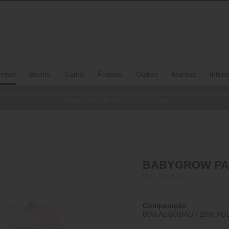
rows
Banho
Cama
Fraldas
Outros
Mantas
Interi
ões dos produtos devem ser confirmadas, uma vez que o website ainda está em f
COMPRA MINIMA NO VALOR DE 250€
BABYGROW PAR
Ref.:
BG B02
Composição
80% ALGODAO / 20% PO