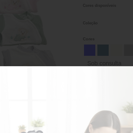
Cores disponíveis
Coleção
Cores
Sob consulta
AD