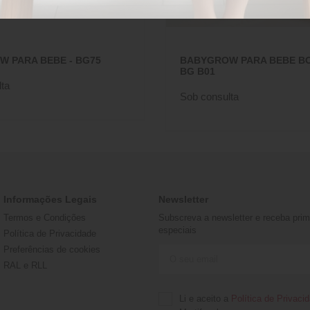
 PARA BEBE - BG75
BABYGROW PARA BEBE B
BG B01
ta
Sob consulta
Informações Legais
Newsletter
Termos e Condições
Subscreva a newsletter e receba prime
especiais
Política de Privacidade
Preferências de cookies
RAL e RLL
Li e aceito a
Política de Privaci