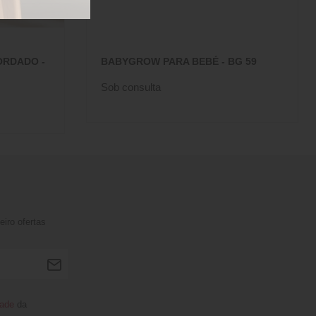
ORDADO -
BABYGROW PARA BEBÉ - BG 59
Sob consulta
iro ofertas
dade
da