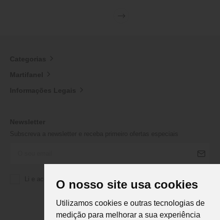
Categorias
Martifanel
Informações Legais
Newsletter
Subscreva a newsletter e receba primeiro ofertas especiais
Li e aceito a
Política de Privacidade
da Martifanel
O nosso site usa cookies
Utilizamos cookies e outras tecnologias de
medição para melhorar a sua experiência