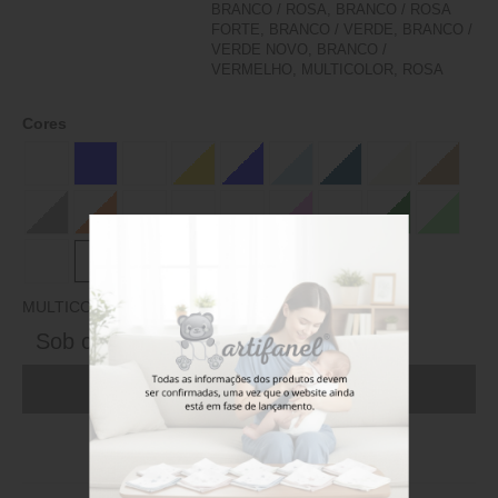
BRANCO / ROSA, BRANCO / ROSA
FORTE, BRANCO / VERDE, BRANCO /
VERDE NOVO, BRANCO /
VERMELHO, MULTICOLOR, ROSA
Cores
MULTICOLOR
Sob consulta
ADICIONAR AO CARRINHO (FAÇA LOGIN)
Stock disponível