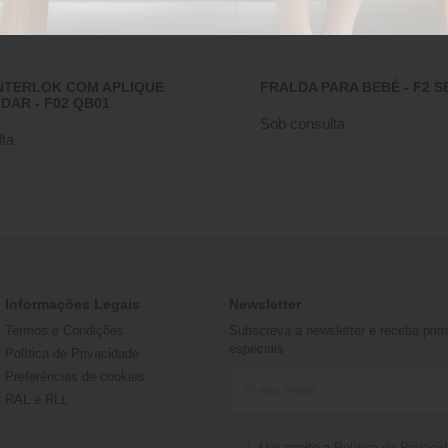
NTERLOK COM APLIQUE
FRALDA PARA BEBÉ - F2 S
DAR - F02 QB01
Sob consulta
ta
Informações Legais
Newsletter
Termos e Condições
Subscreva a newsletter e receba prime
especiais
Política de Privacidade
Preferências de cookies
RAL e RLL
Li e aceito a
Política de Privaci