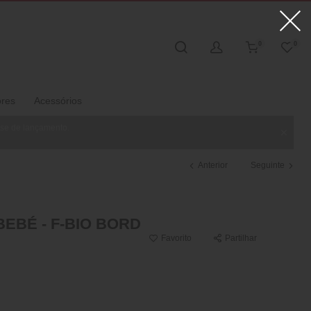
0
0
ores
Acessórios
ase de lançamento.
Anterior
Seguinte
EBÉ - F-BIO BORD
Favorito
Partilhar