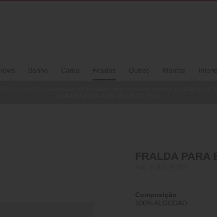
rows
Banho
Cama
Fraldas
Outros
Mantas
Interi
ões dos produtos devem ser confirmadas, uma vez que o website ainda está em f
COMPRA MINIMA NO VALOR DE 250€
FRALDA PARA B
Ref.:
F-BIO BORD
Composição
100% ALGODAO