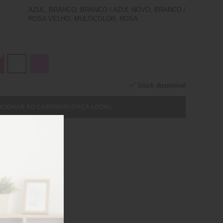
AZUL, BRANCO, BRANCO / AZUL NOVO, BRANCO /
ROSA VELHO, MULTICOLOR, ROSA
Stock disponível
ICIONAR AO CARRINHO (FAÇA LOGIN)