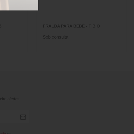
B
FRALDA PARA BEBÉ - F BIO
Sob consulta
iro ofertas
dade
da