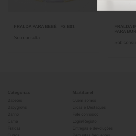
FRALDA PARA BEBÉ - F2 B01
FRALDA I
PARA BOR
Sob consulta
Sob consul
Categorias
Martifanel
Babetes
Quem somos
Babygrows
Dicas e Destaques
Banho
Fale connosco
Cama
Login/Registo
Fraldas
Entregas e devoluções
Outros
Perguntas frequentes