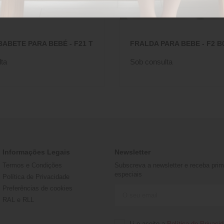
ABETE PARA BEBÉ - F21 T
FRALDA PARA BEBE - F2 B
ta
Sob consulta
Informações Legais
Newsletter
Termos e Condições
Subscreva a newsletter e receba prime
especiais
Política de Privacidade
Preferências de cookies
RAL e RLL
Li e aceito a
Política de Privaci