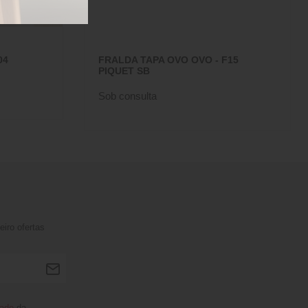
04
FRALDA TAPA OVO OVO - F15
PIQUET SB
Sob consulta
iro ofertas
dade
da