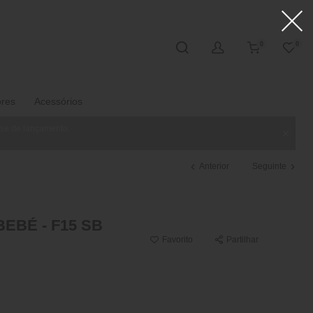
0
0
ores
Acessórios
ase de lançamento.
Anterior
Seguinte
EBÉ - F15 SB
Favorito
Partilhar