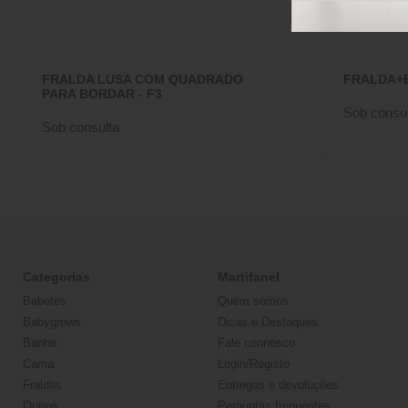
FRALDA LUSA COM QUADRADO
FRALDA+B
PARA BORDAR - F3
Sob consul
Sob consulta
Categorias
Martifanel
Babetes
Quem somos
Babygrows
Dicas e Destaques
Banho
Fale connosco
Cama
Login/Registo
Fraldas
Entregas e devoluções
Outros
Perguntas frequentes