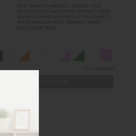
AZUL, BRANCO / AMARELO, BRANCO / AZUL
NOVO, BRANCO / AZUL PETRO, BRANCO / BEGE,
BRANCO / LARANJA, BRANCO / LILAS, BRANCO /
MALVA, BRANCO / ROSA, BRANCO / VERDE,
MULTICOLOR, ROSA
Stock disponível
ICIONAR AO CARRINHO (FAÇA LOGIN)