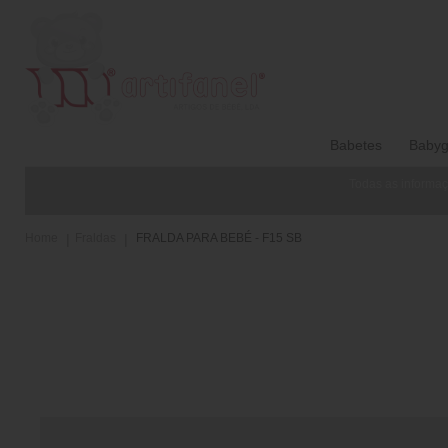
Babetes
Babyg
Todas as informaç
Home
Fraldas
FRALDA PARA BEBÉ - F15 SB