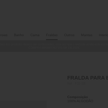
rows
Banho
Cama
Fraldas
Outros
Mantas
Interi
ões dos produtos devem ser confirmadas, uma vez que o website ainda está em f
COMPRA MINIMA NO VALOR DE 250€
FRALDA PARA B
Ref.:
F15 SB
Composição
100% ALGODÃO