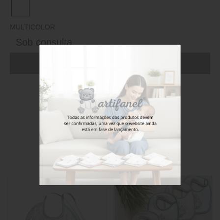
MULTICOLOR
Sob consulta
ADICIONAR AO CARRINHO (FAÇA LOGIN)
Stock disponível
Também poderá gostar