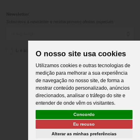
Newsletter
Subscreva a newsletter e receba primeiro ofertas especiais
Li e aceito a
Política de Privacidade
da Martifanel
O nosso site usa cookies
Utilizamos cookies e outras tecnologias de
medição para melhorar a sua experiência
de navegação no nosso site, de forma a
mostrar conteúdo personalizado, anúncios
direcionados, analisar o tráfego do site e
entender de onde vêm os visitantes.
Concordo
Eu recuso
Martifanel © 2026. Todos os direitos reservados.
Desenvolvimento
DS
Alterar as minhas preferências