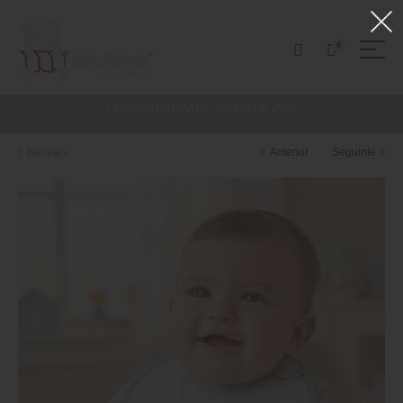
0
COMPRA MINIMA NO VALOR DE 250€
Babetes
Anterior
Seguinte