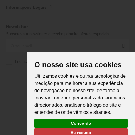
Informações Legais
Newsletter
Subscreva a newsletter e receba primeiro ofertas especiais
Li e aceito a
Política de Privacidade
da Martifanel
O nosso site usa cookies
Utilizamos cookies e outras tecnologias de
medição para melhorar a sua experiência
de navegação no nosso site, de forma a
mostrar conteúdo personalizado, anúncios
direcionados, analisar o tráfego do site e
entender de onde vêm os visitantes.
Concordo
Eu recuso
Martifanel © 2026. Todos os direitos reservados.