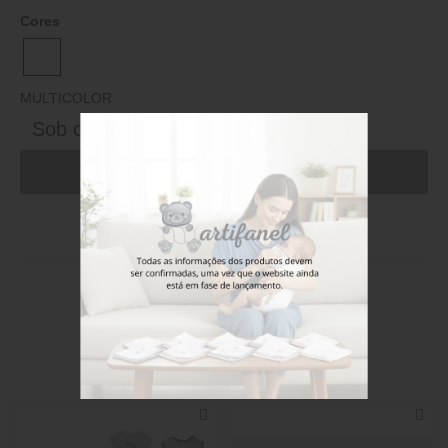
Cores
MULTICOLOR
Sob consulta
ADICIONAR AO CARRINHO (FAÇA LOGIN)
Stock disponível
Também poderá gostar