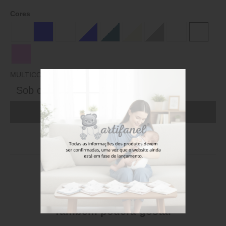
Cores
MULTICOLOR
Sob consulta
ADICIONAR AO CARRINHO (FAÇA LOGIN)
Stock disponível
Também poderá gostar