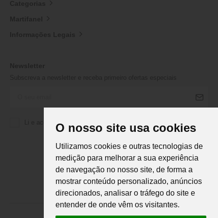
Categorias
Martifanel
Informações Legais
Newsletter
Subscreva a newsletter e receba primeiro ofertas especiais
Li e aceito a
Política de Privacidade
da Martifanel
O nosso site usa cookies
Utilizamos cookies e outras tecnologias de
medição para melhorar a sua experiência
de navegação no nosso site, de forma a
mostrar conteúdo personalizado, anúncios
direcionados, analisar o tráfego do site e
entender de onde vêm os visitantes.