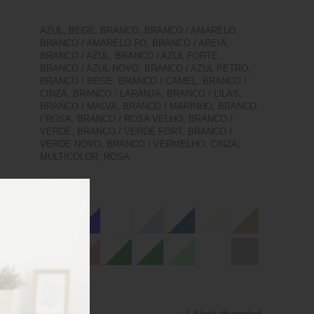
AZUL, BEGE, BRANCO, BRANCO / AMARELO,
BRANCO / AMARELO FO, BRANCO / AREIA,
BRANCO / AZUL, BRANCO / AZUL FORTE,
BRANCO / AZUL NOVO, BRANCO / AZUL PETRO,
BRANCO / BEGE, BRANCO / CAMEL, BRANCO /
CINZA, BRANCO / LARANJA, BRANCO / LILAS,
BRANCO / MALVA, BRANCO / MARINHO, BRANCO
/ ROSA, BRANCO / ROSA VELHO, BRANCO /
VERDE, BRANCO / VERDE FORT, BRANCO /
VERDE NOVO, BRANCO / VERMELHO, CINZA,
MULTICOLOR, ROSA
Stock disponível