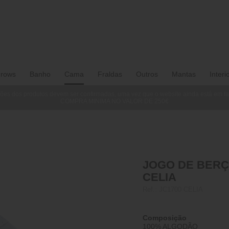
rows
Banho
Cama
Fraldas
Outros
Mantas
Interi
ões dos produtos devem ser confirmadas, uma vez que o website ainda está em f
COMPRA MINIMA NO VALOR DE 250€
JOGO DE BERÇ
CELIA
Ref.:
JC1700 CELIA
Composição
100% ALGODÃO