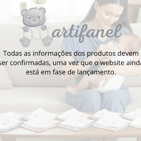
Sob consulta
AD
Também poderá gostar