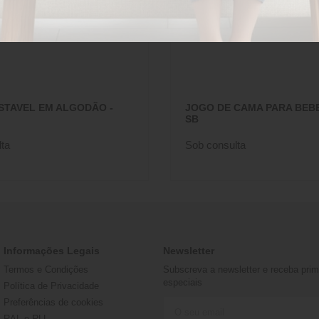
STAVEL EM ALGODÃO -
JOGO DE CAMA PARA BEBE
SB
ta
Sob consulta
Informações Legais
Newsletter
Termos e Condições
Subscreva a newsletter e receba prime
especiais
Política de Privacidade
Preferências de cookies
RAL e RLL