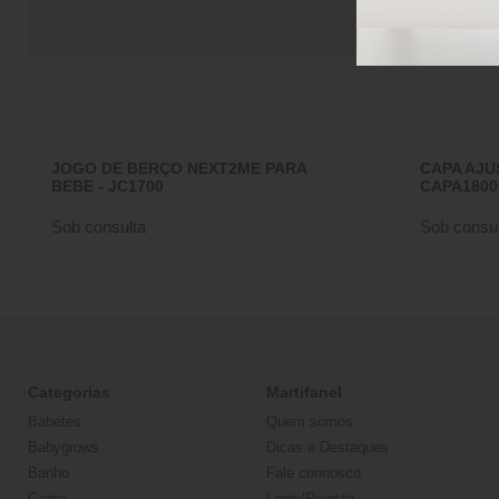
JOGO DE BERÇO NEXT2ME PARA
CAPA AJU
BEBE - JC1700
CAPA1800
Sob consulta
Sob consul
Categorias
Martifanel
Babetes
Quem somos
Babygrows
Dicas e Destaques
Banho
Fale connosco
Cama
Login/Registo