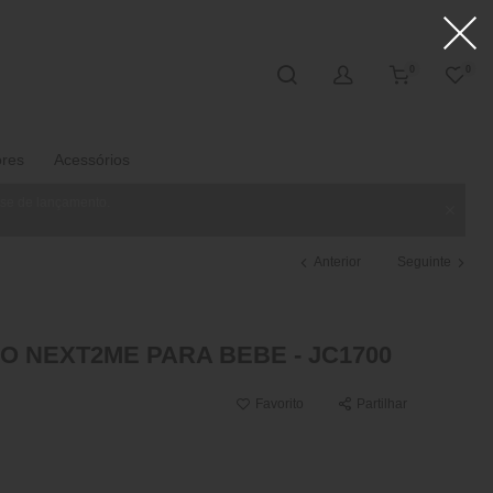
0
0
ores
Acessórios
ase de lançamento.
Anterior
Seguinte
O NEXT2ME PARA BEBE - JC1700
Favorito
Partilhar