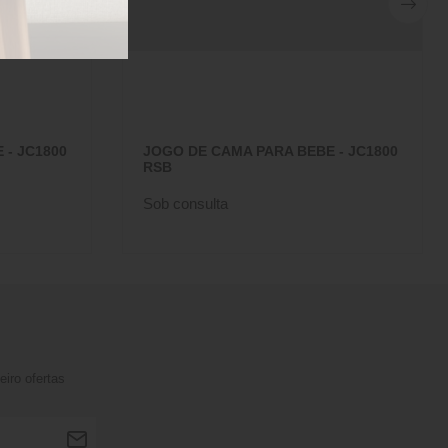
 - JC1800
JOGO DE CAMA PARA BEBE - JC1800
RSB
Sob consulta
iro ofertas